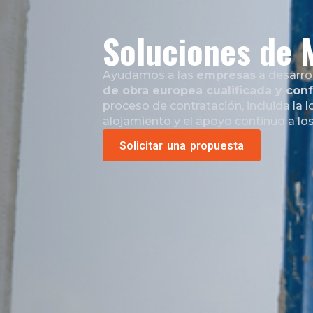
Soluciones de 
Ayudamos a las
empresas
a desarro
de obra europea cualificada y co
proceso de contratación, incluida la lo
alojamiento y el apoyo continuo a lo
Solicitar una propuesta