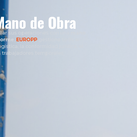
Mano de Obra
llar sus operaciones con una
mano
nforme
.
EUROPP
gestiona todo el
gística, la conformidad jurídica, el
s trabajadores temporales.