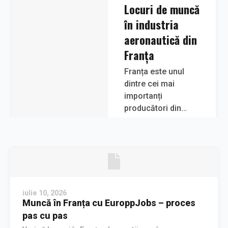
Locuri de muncă
în industria
aeronautică din
Franța
Franța este unul
dintre cei mai
importanți
producători din
industria
Citește articolul
aeronautică
europeană și oferă
locuri de muncă
bine plătite pentru
specialiști cu
iulie 10, 2026
experiență. Află ce
Muncă în Franța cu EuroppJobs – proces
posturi sunt
pas cu pas
disponibile, ce