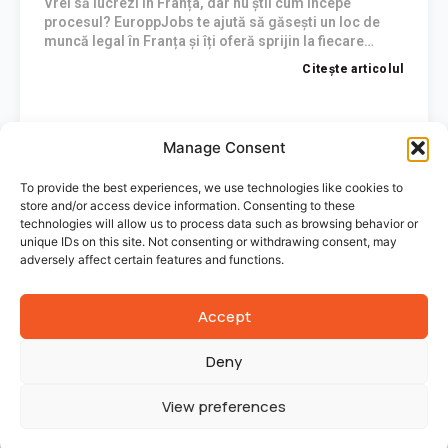
Vrei să lucrezi în Franța, dar nu știi cum începe
salarii poți obține și
procesul? EuroppJobs te ajută să găsești un loc de
ce condiții de
muncă legal în Franța și îți oferă sprijin la fiecare
muncă îi așteaptă
etapă: de la recrutare și semnarea contractului, până
Citește articolul
pe românii care
la organizarea cazării și începerea activității.
aleg să lucreze în
industria
Manage Consent
aeronautică din
Franța.
To provide the best experiences, we use technologies like cookies to
store and/or access device information. Consenting to these
technologies will allow us to process data such as browsing behavior or
unique IDs on this site. Not consenting or withdrawing consent, may
adversely affect certain features and functions.
Accept
Deny
View preferences