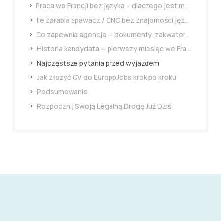
Praca we Francji bez języka – dlaczego jest możliwa na projektach technicznych?
Ile zarabia spawacz / CNC bez znajomości języka?
Co zapewnia agencja — dokumenty, zakwaterowanie, wsparcie
Historia kandydata — pierwszy miesiąc we Francji
Najczęstsze pytania przed wyjazdem
Jak złożyć CV do EuroppJobs krok po kroku
Podsumowanie
Rozpocznij Swoją Legalną Drogę Już Dziś