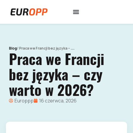
/
Praca we Francji bez języka – czy warto w 2026?
Blog
Praca we Francji
bez języka – czy
warto w 2026?
Europpp
16 czerwca, 2026