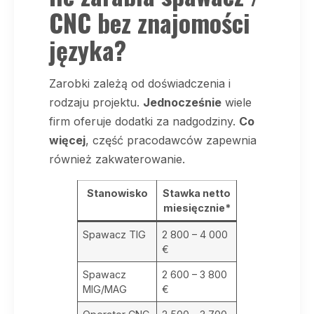
CNC bez znajomości
języka?
Zarobki zależą od doświadczenia i
rodzaju projektu.
Jednocześnie
wiele
firm oferuje dodatki za nadgodziny.
Co
więcej
, część pracodawców zapewnia
również zakwaterowanie.
Stanowisko
Stawka netto
miesięcznie*
Spawacz TIG
2 800 – 4 000
€
Spawacz
2 600 – 3 800
MIG/MAG
€