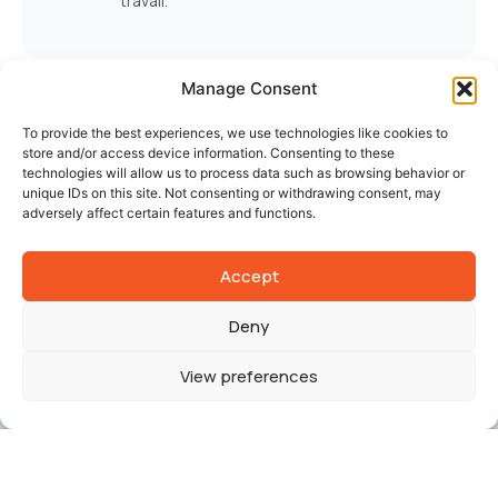
travail.
Manage Consent
To provide the best experiences, we use technologies like cookies to
store and/or access device information. Consenting to these
technologies will allow us to process data such as browsing behavior or
unique IDs on this site. Not consenting or withdrawing consent, may
SECTEURS
adversely affect certain features and functions.
Secteurs pour Lesquels Nous
Recrutons
Accept
Nous connectons des intérimaires qualifiés
Deny
avec des opportunités dans de nombreux
secteurs en France.
View preferences
Industrie
Construction
Soudure