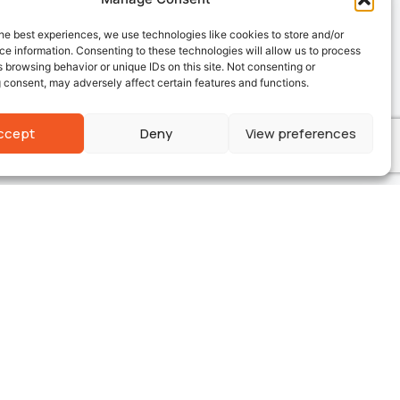
ogramme de partenariat
, nous sommes
he best experiences, we use technologies like cookies to store and/or
e information. Consenting to these technologies will allow us to process
 browsing behavior or unique IDs on this site. Not consenting or
act ci-dessous ou contactez-nous
 consent, may adversely affect certain features and functions.
hone. Notre équipe répond généralement
ccept
Deny
View preferences