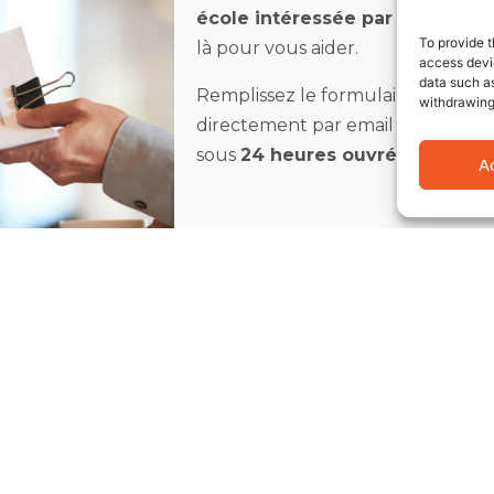
école intéressée par notre pr
To provide t
là pour vous aider.
access devic
data such as
Remplissez le formulaire de cont
withdrawing
directement par email ou télép
sous
24 heures ouvrées
.
A