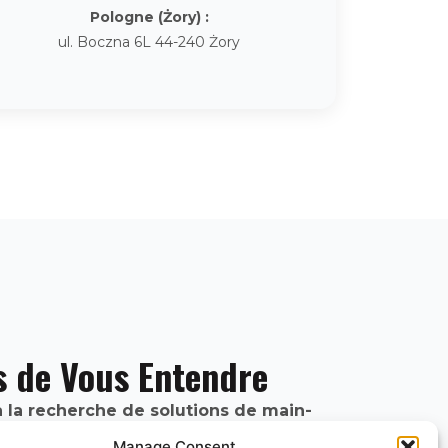
Pologne (
Żory
) :
ul. Boczna 6L 44-240 Żory
E
s de Vous Entendre
à la recherche de solutions de main-
te de nouvelles opportunités
, ou une
Manage Consent