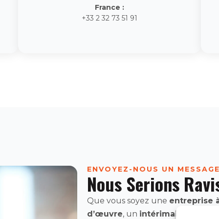
France :
+33 2 32 73 51 91
ENVOYEZ-NOUS UN MESSAG
Nous Serions Ravi
Que vous soyez une
entreprise 
d’œuvre
, un
intérimaire en quê