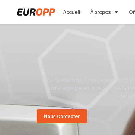
Accueil
À propos
Of
Des questions ? Nous sommes là 
notre équipe et nous vous répo
délais
Nous Contacter