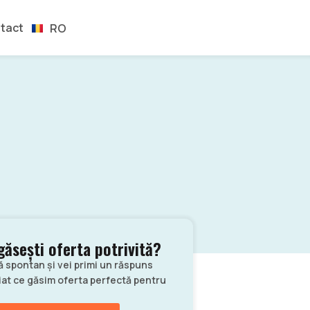
EN
tact
RO
ES
găsești oferta potrivită?
ă spontan și vei primi un răspuns
at ce găsim oferta perfectă pentru