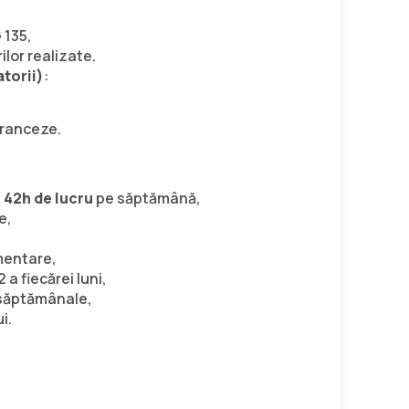
 135,
ilor realizate.
atorii)
:
franceze.
u 42h
de lucru
pe săptămână,
e,
imentare,
 a fiecărei luni,
i săptămânale,
i.