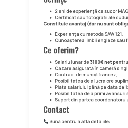
2 ani de experiență ca sudor MAG
Certificat sau fotografii ale sudur
Constituie avantaj (dar nu sunt oblig
Experiența cu metoda SAW 121,
Cunoașterea limbii engleze sau 
Ce oferim?
Salariu lunar de
3180
€ net pentr
Cazare asigurată în cameră singl
Contract de muncă francez,
Posibilitatea de a lucra ore supl
Plata salariului până pe data de 12
Posibilitatea de a primi avansur
Suport din partea coordonatorulu
Contact
Sună pentru a afla detaliile: