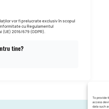
ților vor fi prelucrate exclusiv în scopul
 conformitate cu Regulamentul
ui (UE) 2016/679 (GDPR).
entru tine?
To provide t
access devic
data such as