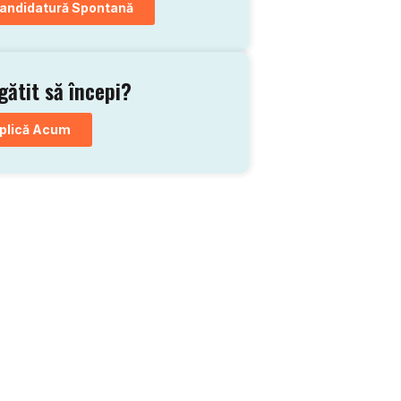
andidatură Spontană
gătit să începi?
plică Acum