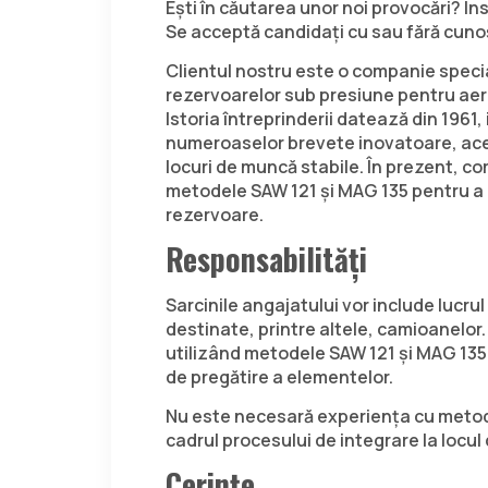
Ești în căutarea unor noi provocări? Îns
Se acceptă candidați cu sau fără cunoș
Clientul nostru este o companie specia
rezervoarelor sub presiune pentru aer 
Istoria întreprinderii datează din 1961
numeroaselor brevete inovatoare, ace
locuri de muncă stabile. În prezent, c
metodele SAW 121 și MAG 135 pentru a l
rezervoare.
Responsabilități
Sarcinile angajatului vor include lucru
destinate, printre altele, camioanelor
utilizând metodele SAW 121 și MAG 135. 
de pregătire a elementelor.
Nu este necesară experiența cu metod
cadrul procesului de integrare la locu
Cerințe