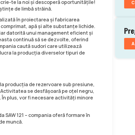
crie-te la noi și descoperă oportunitățile!
C
tințe de limbă străină.
lizată în proiectarea și fabricarea
comprimat, apă și alte substanțe lichide.
Pre
, iar datorită unui management eficient și
asta continuă să se dezvolte, oferind
A
ompania caută sudori care utilizează
ucra la producția diverselor tipuri de
l la producția de rezervoare sub presiune,
. Activitatea se desfășoară pe oțel negru,
În plus, vor fi necesare activități minore
a SAW 121 – compania oferă formare în
l de muncă.