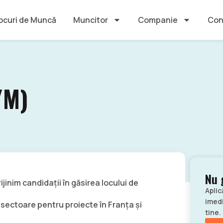
ocuri de Muncă
Muncitor
Companie
Con
/M)
Nu 
ijinim candidații în găsirea locului de
Aplic
imedi
sectoare pentru proiecte în Franța și
tine.