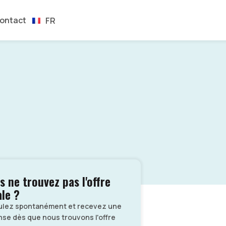
EN
ontact
FR
ES
s ne trouvez pas l'offre
ale ?
ulez spontanément et recevez une
se dès que nous trouvons l'offre