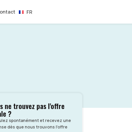
EN
ontact
FR
ES
s ne trouvez pas l'offre
ale ?
ulez spontanément et recevez une
se dès que nous trouvons l'offre