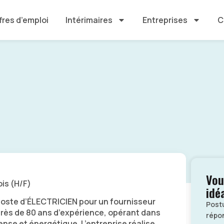
fres d’emploi
Intérimaires
Entreprises
C
Vou
is (H/F)
idé
oste d’ÉLECTRICIEN pour un fournisseur
Post
 près de 80 ans d’expérience, opérant dans
répon
nse et énergétique. L’entreprise réalise