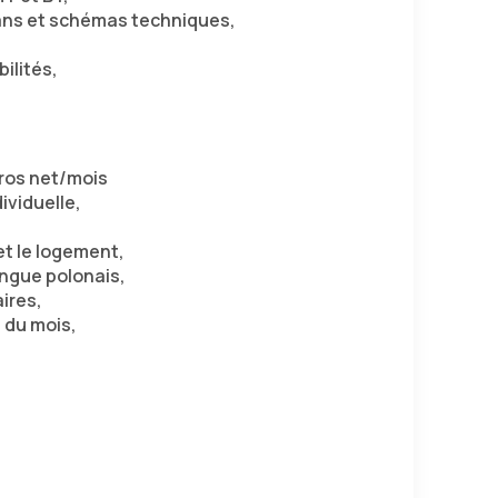
lans et schémas techniques,
ilités,
ros net/mois
ividuelle,
 et le logement,
ingue polonais,
ires,
 du mois,