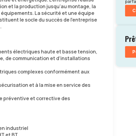
parfa
ion et la production jusqu’au montage, la
C
 équipements. La sécurité et une équipe
ituent le socle du succès de l’entreprise
.
Prê
ments électriques haute et basse tension,
P
, de communication et d’installations
triques complexes conformément aux
 sécurisation et à la mise en service des
 préventive et corrective des
en industriel
T et BT,