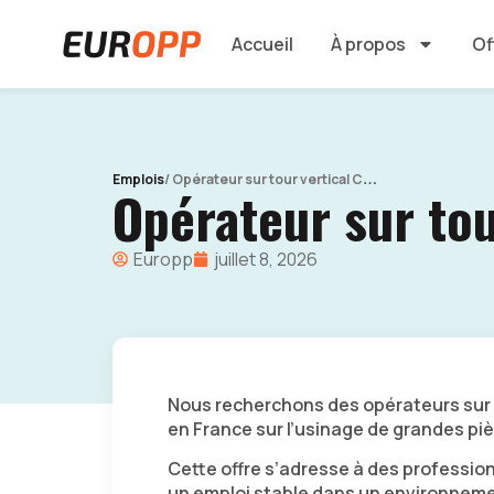
Accueil
À propos
Of
/
Opérateur sur tour vertical CNC (H/F)
Emplois
Opérateur sur tou
Europp
juillet 8, 2026
Nous recherchons des opérateurs sur 
en France sur l’usinage de grandes pi
Cette offre s’adresse à des professio
un emploi stable dans un environnemen