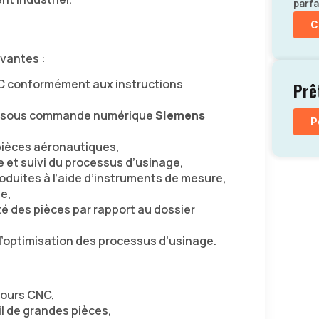
parfa
C
ivantes :
CNC conformément aux instructions
Prê
sous commande numérique
Siemens
P
ièces aéronautiques,
et suivi du processus d’usinage,
oduites à l’aide d’instruments de mesure,
e,
ité des pièces par rapport au dossier
 l’optimisation des processus d’usinage.
tours CNC,
il de grandes pièces,