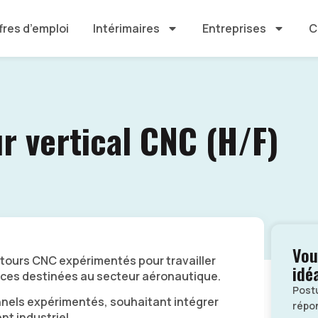
fres d’emploi
Intérimaires
Entreprises
C
r vertical CNC (H/F)
Vou
tours CNC expérimentés pour travailler
idé
èces destinées au secteur aéronautique.
Post
nnels expérimentés, souhaitant intégrer
répon
t industriel.