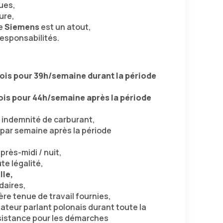
ues,
ure,
de
Siemens
est un atout,
esponsabilités.
mois pour 39h/semaine durant la période
mois pour 44h/semaine après la période
+ indemnité de carburant,
par semaine après la période
près-midi / nuit,
te légalité,
lle,
daires,
re tenue de travail fournies,
eur parlant polonais durant toute la
assistance pour les démarches