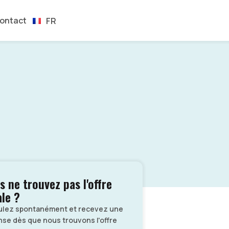
EN
ontact
FR
ES
s ne trouvez pas l'offre
ale ?
ulez spontanément et recevez une
se dès que nous trouvons l'offre